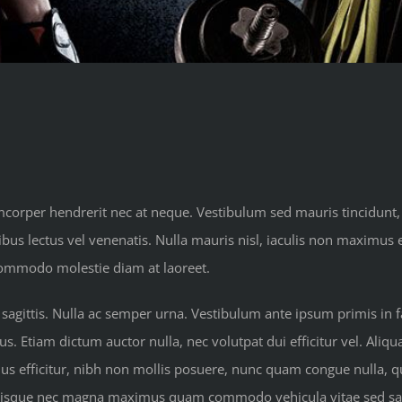
amcorper hendrerit nec at neque. Vestibulum sed mauris tincidunt,
apibus lectus vel venenatis. Nulla mauris nisl, iaculis non maxim
 commodo molestie diam at laoreet.
 sagittis. Nulla ac semper urna. Vestibulum ante ipsum primis in fa
s. Etiam dictum auctor nulla, nec volutpat dui efficitur vel. Aliqua
mus efficitur, nibh non mollis posuere, nunc quam congue nulla, qu
. Quisque nec magna maximus quam commodo vehicula vitae sed sa