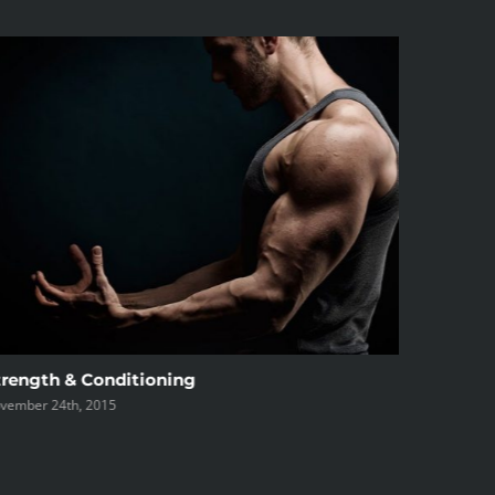
Perform
November 2
trength & Conditioning
vember 24th, 2015