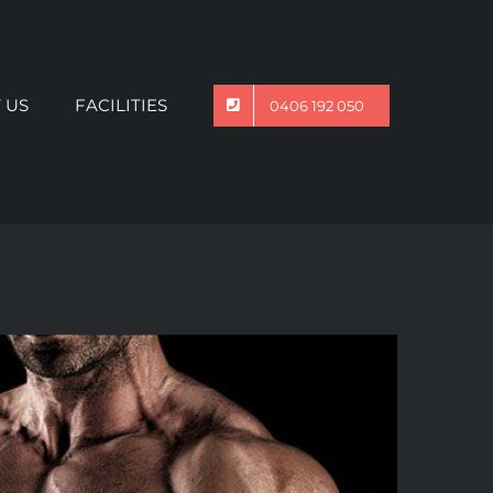
 US
FACILITIES
0406 192 050