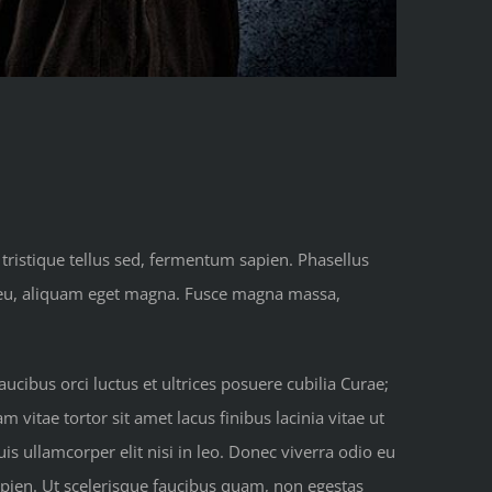
 tristique tellus sed, fermentum sapien. Phasellus
us eu, aliquam eget magna. Fusce magna massa,
ucibus orci luctus et ultrices posuere cubilia Curae;
m vitae tortor sit amet lacus finibus lacinia vitae ut
is ullamcorper elit nisi in leo. Donec viverra odio eu
pien. Ut scelerisque faucibus quam, non egestas