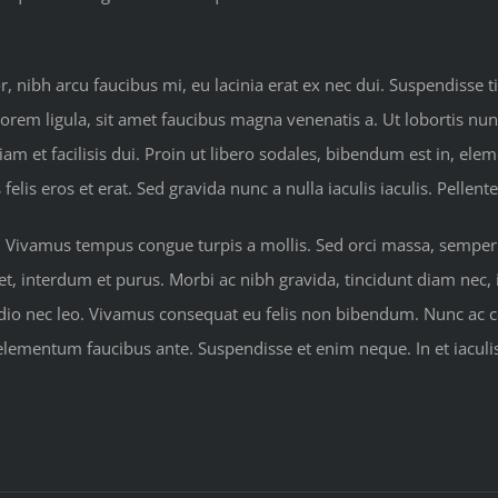
nibh arcu faucibus mi, eu lacinia erat ex nec dui. Suspendisse ti
lorem ligula, sit amet faucibus magna venenatis a. Ut lobortis nun
iam et facilisis dui. Proin ut libero sodales, bibendum est in, ele
is eros et erat. Sed gravida nunc a nulla iaculis iaculis. Pellen
. Vivamus tempus congue turpis a mollis. Sed orci massa, semper s
 eget, interdum et purus. Morbi ac nibh gravida, tincidunt diam nec
 odio nec leo. Vivamus consequat eu felis non bibendum. Nunc ac
 elementum faucibus ante. Suspendisse et enim neque. In et iaculi