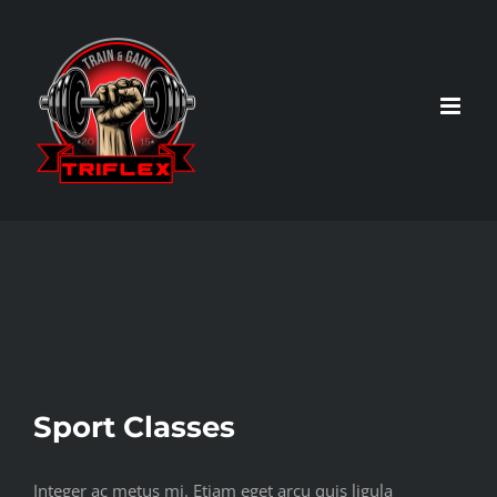
Skip
to
content
View
Larger
Image
Sport Classes
Integer ac metus mi. Etiam eget arcu quis ligula